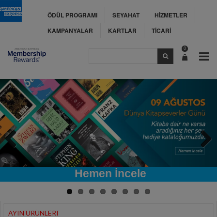
ÖDÜL PROGRAMI
SEYAHAT
HİZMETLER
KAMPANYALAR
KARTLAR
TİCARİ
0
Previous
Next
Hemen İncele
AYIN ÜRÜNLERI