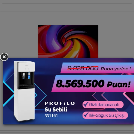
HEMEN SATIN AL
iFFALCON 75U65 4K UHD 75" Led Tv
32.461.282
Membership Rewards Puanı