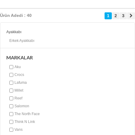
Ürün Adedi : 40
1
2
3
Ayakkabı
Erkek Ayakkabı
MARKALAR
Aku
Crocs
Lafuma
Millet
Reef
Salomon
The North Face
Think N Link
Vans