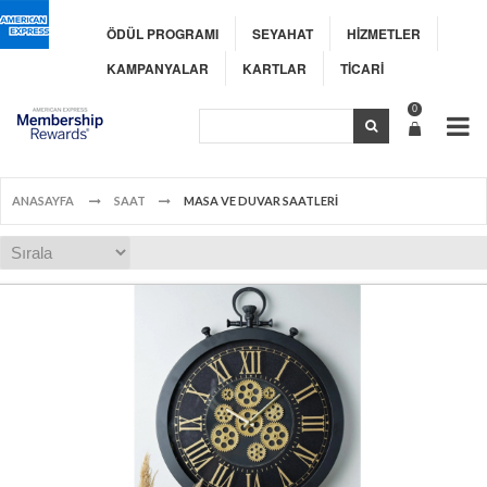
ÖDÜL PROGRAMI
SEYAHAT
HİZMETLER
KAMPANYALAR
KARTLAR
TİCARİ
0
ANASAYFA
SAAT
MASA VE DUVAR SAATLERİ