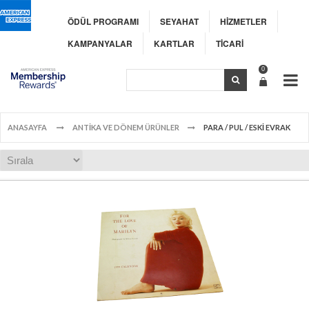
ÖDÜL PROGRAMI
SEYAHAT
HİZMETLER
KAMPANYALAR
KARTLAR
TİCARİ
0
ANASAYFA
ANTİKA VE DÖNEM ÜRÜNLER
PARA / PUL / ESKİ EVRAK