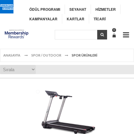
ÖDÜL PROGRAMI
SEYAHAT
HİZMETLER
KAMPANYALAR
KARTLAR
TİCARİ
0
ANASAYFA
SPOR / OUTDOOR
SPOR ÜRÜNLERİ