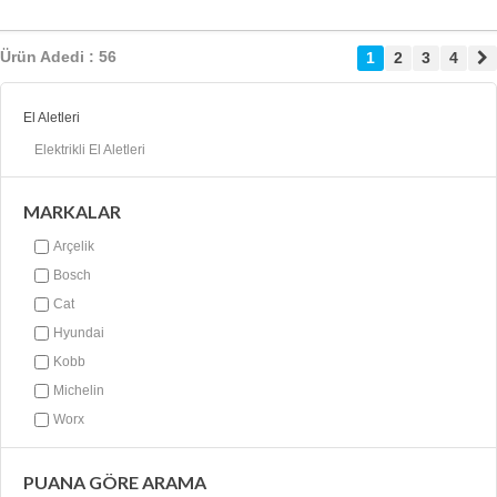
Ürün Adedi : 56
1
2
3
4
El Aletleri
Elektrikli El Aletleri
MARKALAR
Arçelik
Bosch
Cat
Hyundai
Kobb
Michelin
Worx
PUANA GÖRE ARAMA