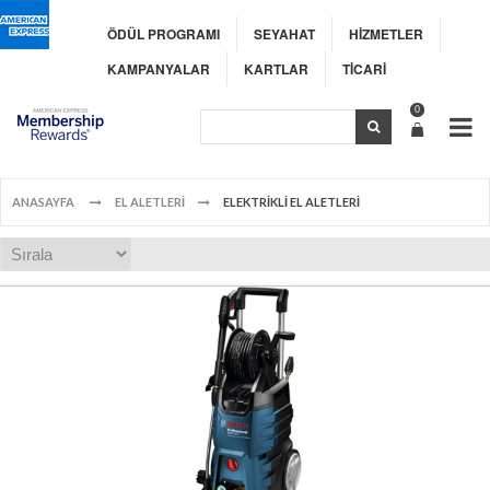
ÖDÜL PROGRAMI
SEYAHAT
HİZMETLER
KAMPANYALAR
KARTLAR
TİCARİ
0
ANASAYFA
EL ALETLERİ
ELEKTRİKLİ EL ALETLERİ