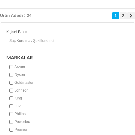
Ürün Adedi : 24
1
2
Kişisel Bakım
Saç Kurutma / Şekillendirici
MARKALAR
Arzum
Dyson
Goldmaster
Johnson
King
Luv
Philips
Powertec
Premier