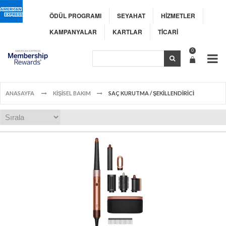
ÖDÜL PROGRAMI
SEYAHAT
HİZMETLER
KAMPANYALAR
KARTLAR
TİCARİ
0
ANASAYFA
KİŞİSEL BAKIM
SAÇ KURUTMA / ŞEKİLLENDİRİCİ