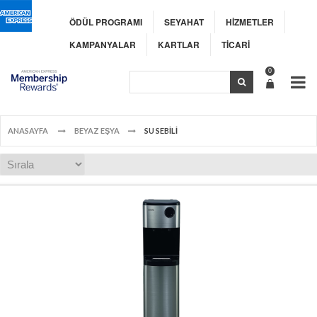
ÖDÜL PROGRAMI
SEYAHAT
HİZMETLER
KAMPANYALAR
KARTLAR
TİCARİ
0
ANASAYFA
BEYAZ EŞYA
SU SEBİLİ