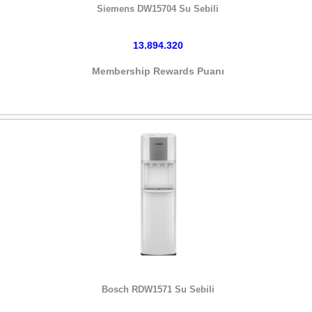
Siemens DW15704 Su Sebili
13.894.320
Membership Rewards Puanı
HEMEN SATIN AL
Bosch RDW1571 Su Sebili