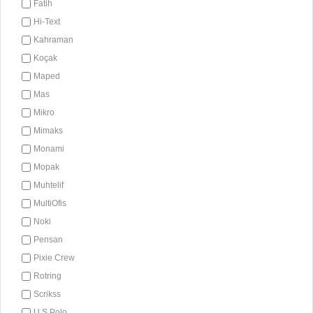
Fatih
Hi-Text
Kahraman
Koçak
Maped
Mas
Mikro
Mimaks
Monami
Mopak
Muhtelif
MultiOfis
Noki
Pensan
Pixie Crew
Rotring
Scrikss
U.S Polo