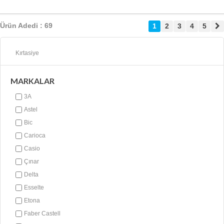
Ürün Adedi : 69
1
2
3
4
5
Kırtasiye
MARKALAR
3A
Astel
Bic
Carioca
Casio
Çınar
Delta
Esselte
Etona
Faber Castell